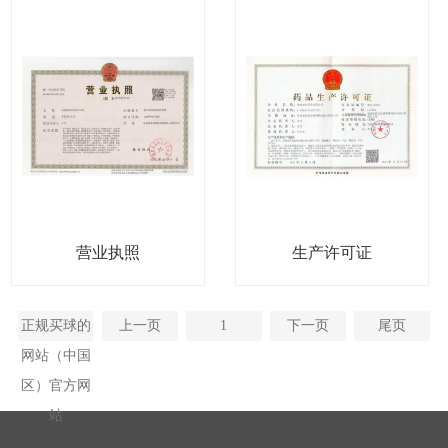
营业执照
生产许可证
正规买球的
上一页
1
下一页
尾页
网站（中国
区）官方网
站