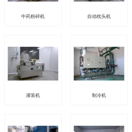
中药粉碎机
自动枕头机
灌装机
制冷机