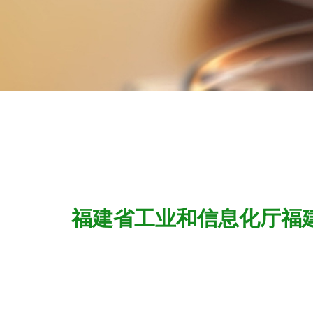
福建省工业和信息化厅福