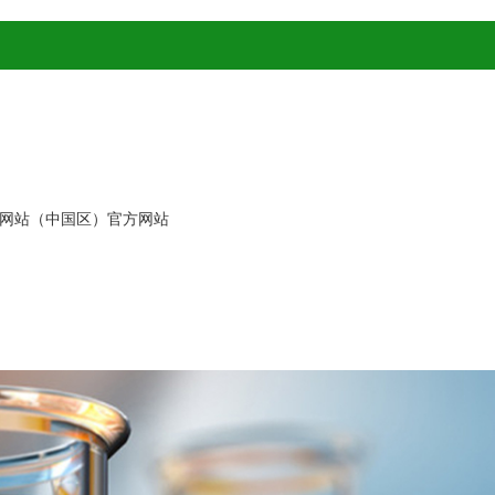
网站（中国区）官方网站