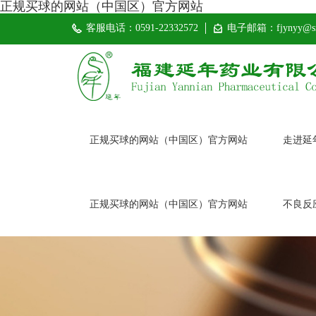
正规买球的网站（中国区）官方网站
客服电话：0591-22332572
电子邮箱：fjynyy@si
正规买球的网站（中国区）官方网站
走进延
正规买球的网站（中国区）官方网站
不良反