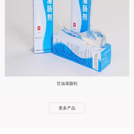
甘油灌肠剂
更多产品