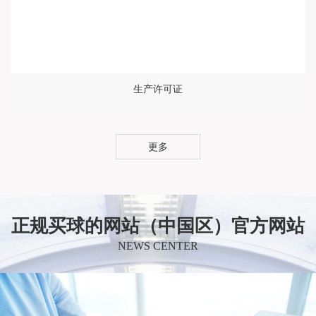
生产许可证
更多
正规买球的网站（中国区）官方网站
NEWS CENTER