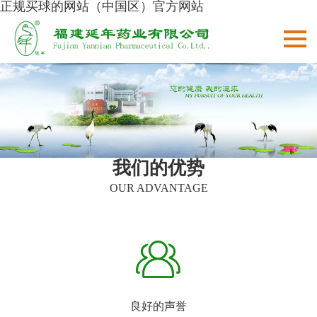
正规买球的网站（中国区）官方网站
我们的优势
OUR ADVANTAGE
良好的声誉