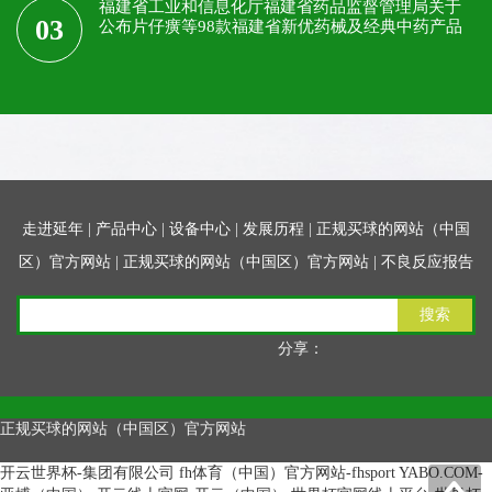
福建省工业和信息化厅福建省药品监督管理局关于
前行。此次西安行，放松身心、洗礼心灵，加深团队情谊，
03
公布片仔癀等98款福建省新优药械及经典中药产品
增强凝聚力，激励我们以饱满热情和团结精神迎接工作挑
的通知
战。
走进延年
|
产品中心
|
设备中心
|
发展历程
|
正规买球的网站（中国
区）官方网站
|
正规买球的网站（中国区）官方网站
|
不良反应报告
搜索
分享：
正规买球的网站（中国区）官方网站
开云世界杯-集团有限公司
fh体育（中国）官方网站-fhsport
YABO.COM-